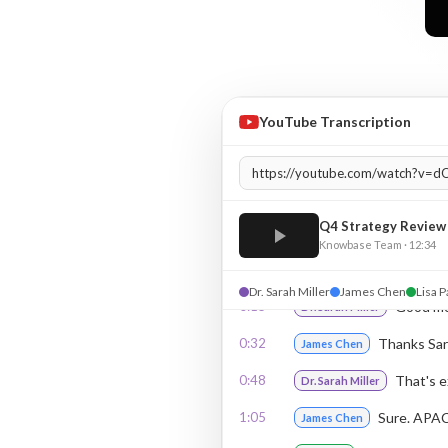
YouTube Transcription
Q4 Strategy Review
Knowbase Team · 12:34
Dr. Sarah Miller
James Chen
Lisa P
0:15
Good mor
Dr. Sarah Miller
0:32
Thanks Sar
James Chen
0:48
That's e
Dr. Sarah Miller
1:05
Sure. APAC
James Chen