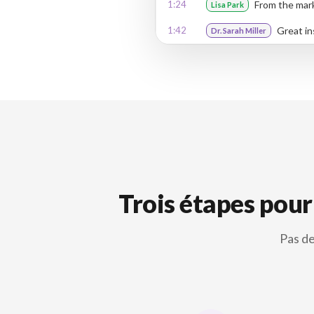
1:24
From the mark
Lisa Park
1:42
Great in
Dr. Sarah Miller
Trois étapes pour
Pas de