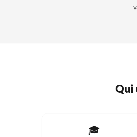
V
Qui 
🎓