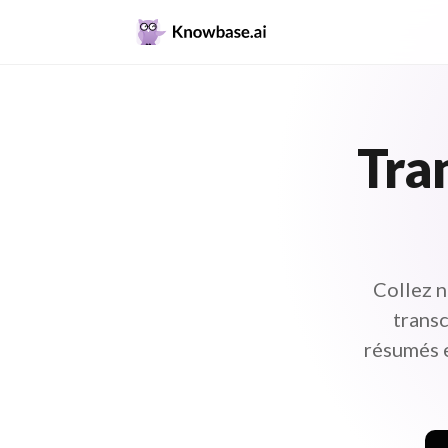
Tran
Collez n
transc
résumés e