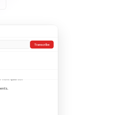
Transcribe
r next quarter.
ents.