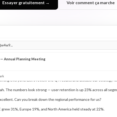
Essayer gratuitement →
Voir comment ça marche
 — Annual Planning Meeting
ark
ning everyone. Let's review the Q4 results and discuss our strategy fo
ah. The numbers look strong — user retention is up 23% across all segm
xcellent. Can you break down the regional performance for us?
 grew 31%, Europe 19%, and North America held steady at 22%.