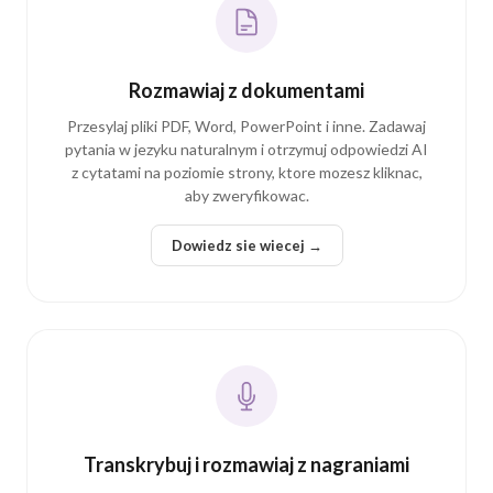
Rozmawiaj z dokumentami
Przesylaj pliki PDF, Word, PowerPoint i inne. Zadawaj
pytania w jezyku naturalnym i otrzymuj odpowiedzi AI
z cytatami na poziomie strony, ktore mozesz kliknac,
aby zweryfikowac.
Dowiedz sie wiecej →
Transkrybuj i rozmawiaj z nagraniami
Przesylaj pliki wideo lub audio i otrzymuj transkrypcje
AI z automatyczna identyfikacja mowcow. Zmieniaj