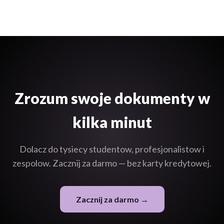
site. Visitors can ask questions and get answers from your
knowledge base.
Zrozum swoje dokumenty w
kilka minut
Dolacz do tysiecy studentow, profesjonalistow i
zespolow. Zacznij za darmo — bez karty kredytowej.
Zacznij za darmo →