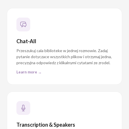
Chat-All
Przeszukuj cala biblioteke w jednej rozmowie. Zadaj
pytanie dotyczace wszystkich plikow i otrzymaj jedna,
precyzyjna odpowiedz z klikalnymi cytatami ze zrodel.
Learn more →
Transcription & Speakers
Upload audio or video and get an accurate AI
transcription with automatic speaker identification.