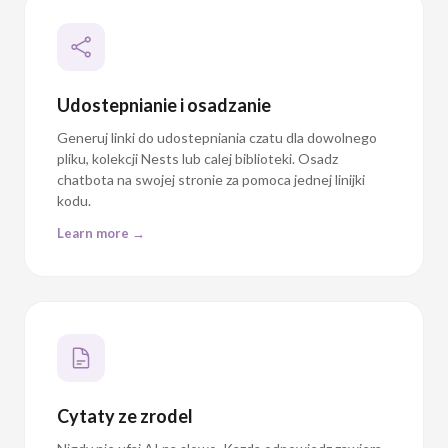
Udostepnianie i osadzanie
Generuj linki do udostepniania czatu dla dowolnego
pliku, kolekcji Nests lub calej biblioteki. Osadz
chatbota na swojej stronie za pomoca jednej linijki
kodu.
Learn more →
Cytaty ze zrodel
Nigdy nie ufaj AI na slowo. Kazda odpowiedz zawiera
numerowane odniesienia, ktore mozesz kliknac, aby